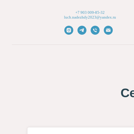
+7 903 009-85-32
l
uch.nadezhdy2023@yandex.ru
С