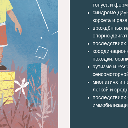
тонуса и фор
синдроме Дау
корсета и раз
врождённых и
опорно-двигат
последствиях 
координацион
походки, осан
аутизме и РАС
сенсомоторной
миопатиях и 
лёгкой и сред
последствиях 
иммобилизаци