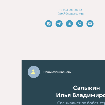
+7 903 009-85-32
Info@dcpmoscow.ru