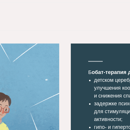
Б
обат-терапия 
детском цере
улучшения коо
и снижения сп
задержке псих
для стимуляц
активности;
гипо- и гипер