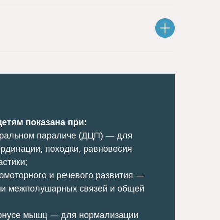
детям показана при:
бральном параличе (ДЦП) — для
рдинации, походки, равновесия
астики;
омоторного и речевого развития —
ии межполушарных связей и общей
тонусе мышц — для нормализации