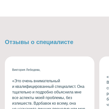
Отзывы о специалисте
Виктория Лебедева,
«
«Это очень внимательный
В
и квалифицированный специалист. Она
с
тщательно и подробно объяснила мне
р
все аспекты моей проблемы, без
б
излишеств. Вдобавок ко всему, она
ч
не назначила лишних процедур или мер