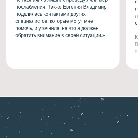
п
послабления. Также Евгения Владимир
п
поделилась контактами других
л
специалистов, которые могут мне
с
помочь, и уточнила, на что я должен
обратить внимание в своей ситуации.»
К
В
в
н
ж
л
м
м
в
м
т
н
Я
с