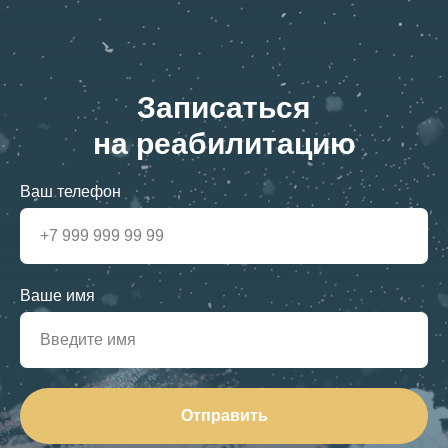
б
с
ч
О
Записаться
р
п
на реабилитацию
Ваш телефон
Ваше имя
Отправить