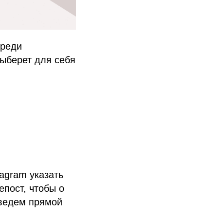
среди
выберет для себя
agram указать
епост, чтобы о
оведем прямой