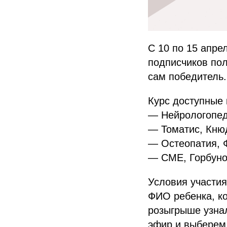
С 10 по 15 апре
подписчиков пол
сам победитель.
Курс доступные 
— Нейрологопед
— Томатис, Кнюд
— Остеопатия, 
— СМЕ, Горбуно
Условия участия
ФИО ребенка, ко
розыгрыше узна
эфир и выберем